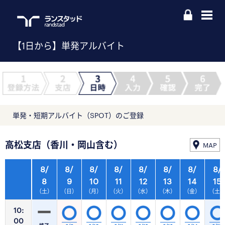
【1日から】単発アルバイト
単発・短期アルバイト（SPOT）のご登録
高松支店（香川・岡山含む）
MAP
8/
8/
8/
8/
8/
8/
8/
8/
8
9
10
11
12
13
14
15
（土）
（日）
（月）
（火）
（水）
（木）
（金）
（土
10:
00