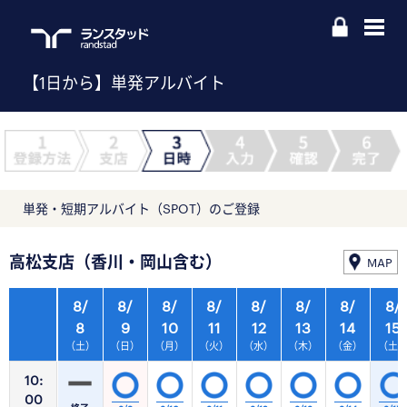
【1日から】単発アルバイト
単発・短期アルバイト（SPOT）のご登録
高松支店（香川・岡山含む）
MAP
8/
8/
8/
8/
8/
8/
8/
8/
8
9
10
11
12
13
14
15
（土）
（日）
（月）
（火）
（水）
（木）
（金）
（土
10:
00