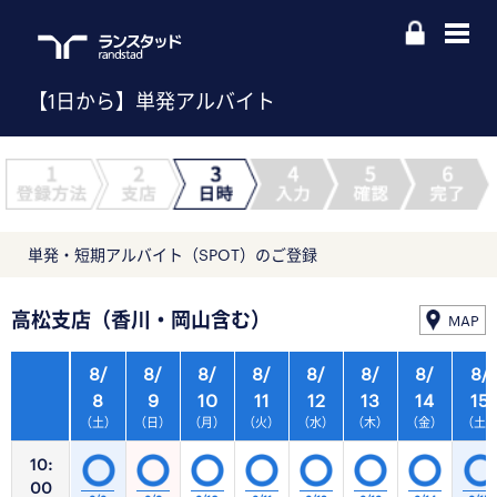
【1日から】単発アルバイト
単発・短期アルバイト（SPOT）のご登録
高松支店（香川・岡山含む）
MAP
8/
8/
8/
8/
8/
8/
8/
8/
8
9
10
11
12
13
14
15
（土）
（日）
（月）
（火）
（水）
（木）
（金）
（土
10:
00