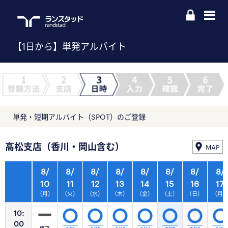
【1日から】単発アルバイト
単発・短期アルバイト（SPOT）のご登録
高松支店（香川・岡山含む）
MAP
8/
8/
8/
8/
8/
8/
8/
8/
10
11
12
13
14
15
16
17
（月）
（火）
（水）
（木）
（金）
（土）
（日）
（月
10:
00