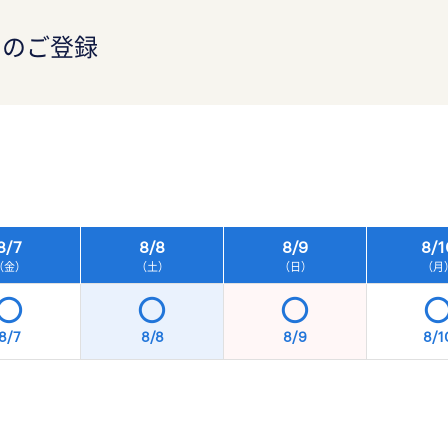
）のご登録
）
8/
7
8/
8
8/
9
8/
1
（金）
（土）
（日）
（月
8/7
8/8
8/9
8/1