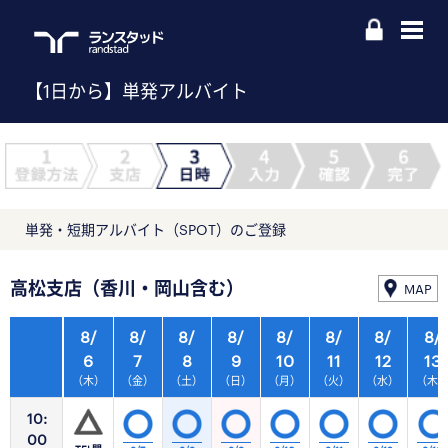
【1日から】単発アルバイト
単発・短期アルバイト（SPOT）のご登録
高松支店（香川・岡山含む）
MAP
8/
8/
8/
8/
8/
8/
8/
8/
6
7
8
9
10
11
12
13
（木）
（金）
（土）
（日）
（月）
（火）
（水）
（木
10:
00