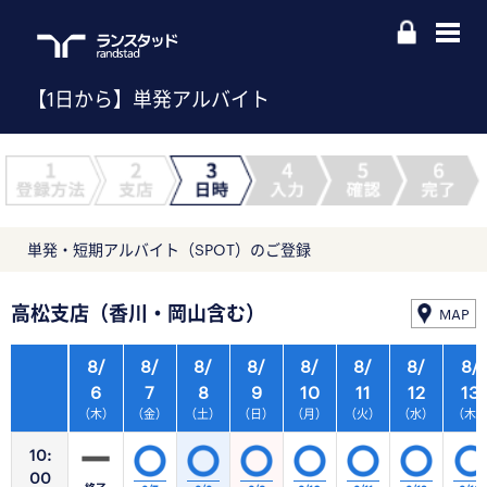
【1日から】単発アルバイト
単発・短期アルバイト（SPOT）のご登録
高松支店（香川・岡山含む）
MAP
8/
8/
8/
8/
8/
8/
8/
8/
6
7
8
9
10
11
12
13
（木）
（金）
（土）
（日）
（月）
（火）
（水）
（木
10:
00