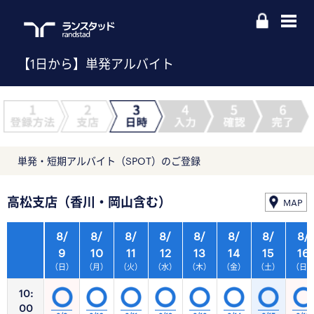
【1日から】単発アルバイト
単発・短期アルバイト（SPOT）のご登録
高松支店（香川・岡山含む）
MAP
8/
8/
8/
8/
8/
8/
8/
8/
9
10
11
12
13
14
15
16
（日）
（月）
（火）
（水）
（木）
（金）
（土）
（日
10:
00