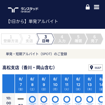
【1日から】単発アルバイト
単発・短期アルバイト（SPOT）のご登録
高松支店（香川・岡山含む）
MAP
8/
8/
8/
8/
8/
8/
8/
8/
7
8
9
10
11
12
13
14
（金）
（土）
（日）
（月）
（火）
（水）
（木）
（金
10:
00