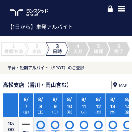
【1日から】単発アルバイト
単発・短期アルバイト（SPOT）のご登録
高松支店（香川・岡山含む）
MAP
8/
8/
8/
8/
8/
8/
8/
8/
7
8
9
10
11
12
13
14
（金）
（土）
（日）
（月）
（火）
（水）
（木）
（金
10:
00