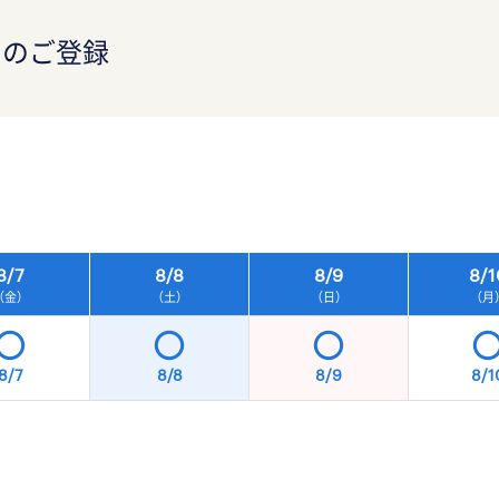
）のご登録
）
8/
7
8/
8
8/
9
8/
1
（金）
（土）
（日）
（月
8/7
8/8
8/9
8/1