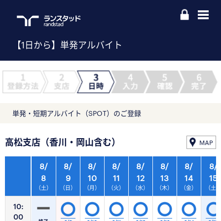
【1日から】単発アルバイト
単発・短期アルバイト（SPOT）のご登録
高松支店（香川・岡山含む）
MAP
8/
8/
8/
8/
8/
8/
8/
8/
8
9
10
11
12
13
14
15
（土）
（日）
（月）
（火）
（水）
（木）
（金）
（土
10:
00