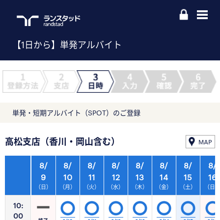
【1日から】単発アルバイト
単発・短期アルバイト（SPOT）のご登録
高松支店（香川・岡山含む）
MAP
8/
8/
8/
8/
8/
8/
8/
8/
9
10
11
12
13
14
15
16
（日）
（月）
（火）
（水）
（木）
（金）
（土）
（日
10:
00