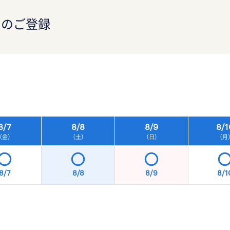
）のご登録
）
8/
7
8/
8
8/
9
8/
1
（金）
（土）
（日）
（月
8/7
8/8
8/9
8/1