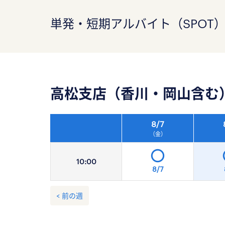
単発・短期アルバイト（SPOT
高松支店（香川・岡山含む
8/
7
（金）
10:
00
8/7
< 前の週