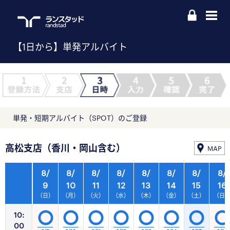
【1日から】単発アルバイト
単発・短期アルバイト（SPOT）のご登録
高松支店（香川・岡山含む）
MAP
8/
8/
8/
8/
8/
8/
8/
8/
9
10
11
12
13
14
15
16
（日）
（月）
（火）
（水）
（木）
（金）
（土）
（日
10:
00