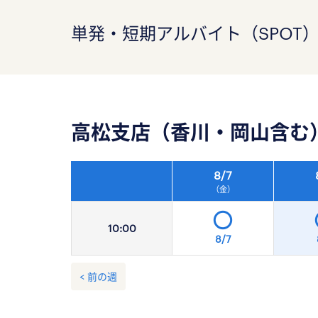
単発・短期アルバイト（SPOT
高松支店（香川・岡山含む
8/
7
（金）
10:
00
8/7
< 前の週