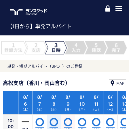
【1日から】単発アルバイト
単発・短期アルバイト（SPOT）のご登録
高松支店（香川・岡山含む）
MAP
8/
8/
8/
8/
8/
8/
8/
8/
6
7
8
9
10
11
12
13
（木）
（金）
（土）
（日）
（月）
（火）
（水）
（木
10:
00