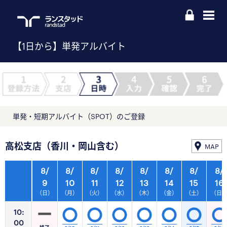
【1日から】単発アルバイト
単発・短期アルバイト（SPOT）のご登録
高松支店（香川・岡山含む）
MAP
8/
8/
8/
8/
8/
8/
8/
8/
9
10
11
12
13
14
15
16
（日）
（月）
（火）
（水）
（木）
（金）
（土）
（日
10:
00