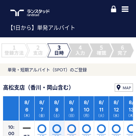
【1日から】単発アルバイト
単発・短期アルバイト（SPOT）のご登録
高松支店（香川・岡山含む）
MAP
8/
8/
8/
8/
8/
8/
8/
8/
6
7
8
9
10
11
12
13
（木）
（金）
（土）
（日）
（月）
（火）
（水）
（木
10:
00