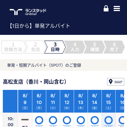
【1日から】単発アルバイト
単発・短期アルバイト（SPOT）のご登録
高松支店（香川・岡山含む）
MAP
8/
8/
8/
8/
8/
8/
8/
8/
9
10
11
12
13
14
15
16
（日）
（月）
（火）
（水）
（木）
（金）
（土）
（日
10:
00