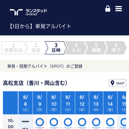
【1日から】単発アルバイト
単発・短期アルバイト（SPOT）のご登録
高松支店（香川・岡山含む）
MAP
8/
8/
8/
8/
8/
8/
8/
8/
8
9
10
11
12
13
14
15
（土）
（日）
（月）
（火）
（水）
（木）
（金）
（土
10:
00