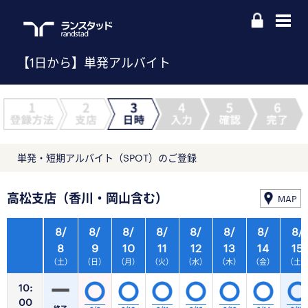
【1日から】単発アルバイト
単発・短期アルバイト（SPOT）のご登録
高松支店（香川・岡山含む）
MAP
8/
8/
8/
8/
8/
8/
8/
8/
8
9
10
11
12
13
14
15
（土）
（日）
（月）
（火）
（水）
（木）
（金）
（土
10:
00