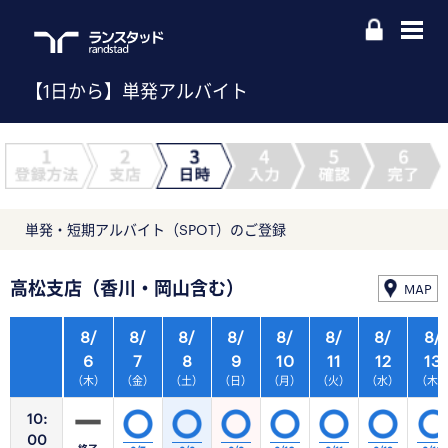
【1日から】単発アルバイト
単発・短期アルバイト（SPOT）のご登録
高松支店（香川・岡山含む）
MAP
8/
8/
8/
8/
8/
8/
8/
8/
6
7
8
9
10
11
12
13
（木）
（金）
（土）
（日）
（月）
（火）
（水）
（木
10:
00