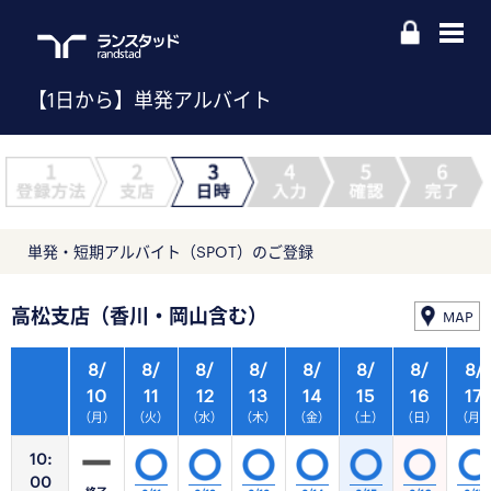
【1日から】単発アルバイト
単発・短期アルバイト（SPOT）のご登録
高松支店（香川・岡山含む）
MAP
8/
8/
8/
8/
8/
8/
8/
8/
10
11
12
13
14
15
16
17
（月）
（火）
（水）
（木）
（金）
（土）
（日）
（月
10:
00