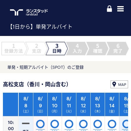
【1日から】単発アルバイト
単発・短期アルバイト（SPOT）のご登録
高松支店（香川・岡山含む）
MAP
8/
8/
8/
8/
8/
8/
8/
8/
8
9
10
11
12
13
14
15
（土）
（日）
（月）
（火）
（水）
（木）
（金）
（土
10:
00