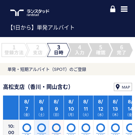
【1日から】単発アルバイト
単発・短期アルバイト（SPOT）のご登録
高松支店（香川・岡山含む）
MAP
8/
8/
8/
8/
8/
8/
8/
8/
7
8
9
10
11
12
13
14
（金）
（土）
（日）
（月）
（火）
（水）
（木）
（金
10:
00