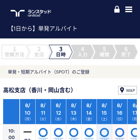
【1日から】単発アルバイト
単発・短期アルバイト（SPOT）のご登録
高松支店（香川・岡山含む）
MAP
8/
8/
8/
8/
8/
8/
8/
8/
10
11
12
13
14
15
16
17
（月）
（火）
（水）
（木）
（金）
（土）
（日）
（月
10:
00