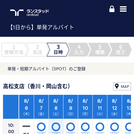
【1日から】単発アルバイト
単発・短期アルバイト（SPOT）のご登録
高松支店（香川・岡山含む）
MAP
8/
8/
8/
8/
8/
8/
8/
8/
6
7
8
9
10
11
12
13
（木）
（金）
（土）
（日）
（月）
（火）
（水）
（木
10:
00