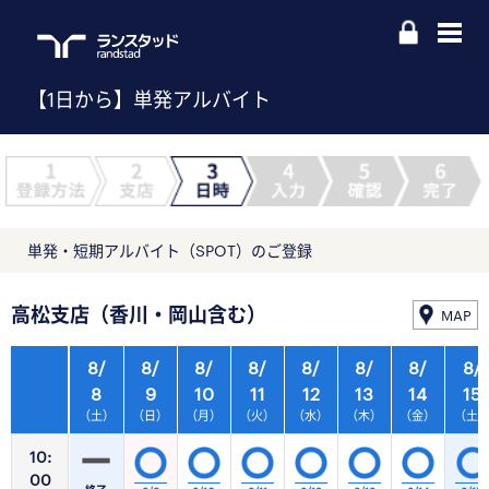
【1日から】単発アルバイト
単発・短期アルバイト（SPOT）のご登録
高松支店（香川・岡山含む）
MAP
8/
8/
8/
8/
8/
8/
8/
8/
8
9
10
11
12
13
14
15
（土）
（日）
（月）
（火）
（水）
（木）
（金）
（土
10:
00