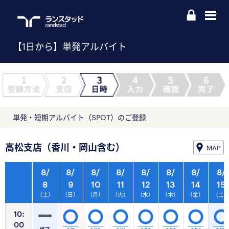
【1日から】単発アルバイト
単発・短期アルバイト（SPOT）のご登録
高松支店（香川・岡山含む）
MAP
8/
8/
8/
8/
8/
8/
8/
8/
8
9
10
11
12
13
14
15
（土）
（日）
（月）
（火）
（水）
（木）
（金）
（土
10:
00