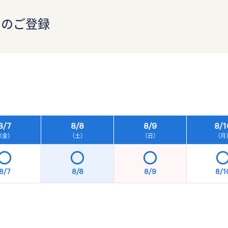
）のご登録
）
8/
7
8/
8
8/
9
8/
1
（金）
（土）
（日）
（月
8/7
8/8
8/9
8/1