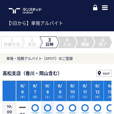
【1日から】単発アルバイト
単発・短期アルバイト（SPOT）のご登録
高松支店（香川・岡山含む）
MAP
8/
8/
8/
8/
8/
8/
8/
8/
6
7
8
9
10
11
12
13
（木）
（金）
（土）
（日）
（月）
（火）
（水）
（木
10:
00