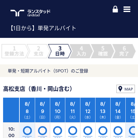
【1日から】単発アルバイト
単発・短期アルバイト（SPOT）のご登録
高松支店（香川・岡山含む）
MAP
8/
8/
8/
8/
8/
8/
8/
8/
8
9
10
11
12
13
14
15
（土）
（日）
（月）
（火）
（水）
（木）
（金）
（土
10:
00