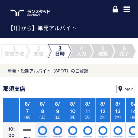
【1日から】単発アルバイト
単発・短期アルバイト（SPOT）のご登録
那須支店
MAP
8/
8/
8/
8/
8/
8/
8/
8/
7
8
9
10
11
12
13
14
（金）
（土）
（日）
（月）
（火）
（水）
（木）
（金
10:
00