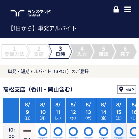
【1日から】単発アルバイト
単発・短期アルバイト（SPOT）のご登録
高松支店（香川・岡山含む）
MAP
8/
8/
8/
8/
8/
8/
8/
8/
9
10
11
12
13
14
15
16
（日）
（月）
（火）
（水）
（木）
（金）
（土）
（日
10:
00