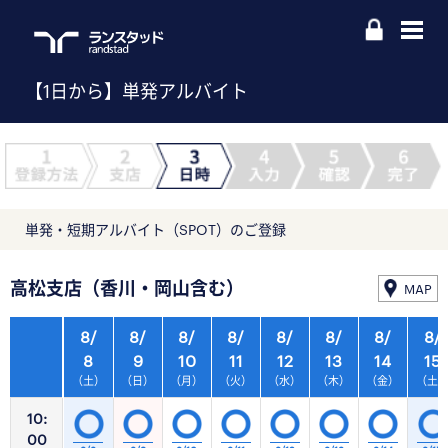
【1日から】単発アルバイト
単発・短期アルバイト（SPOT）のご登録
高松支店（香川・岡山含む）
MAP
8/
8/
8/
8/
8/
8/
8/
8/
8
9
10
11
12
13
14
15
（土）
（日）
（月）
（火）
（水）
（木）
（金）
（土
10:
00