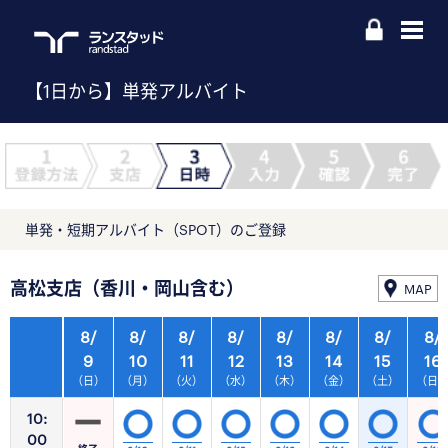
【1日から】単発アルバイト
単発・短期アルバイト（SPOT）のご登録
高松支店（香川・岡山含む）
MAP
8/
8/
8/
8/
8/
8/
8/
8/
9
10
11
12
13
14
15
16
（日）
（月）
（火）
（水）
（木）
（金）
（土）
（日
10:
00