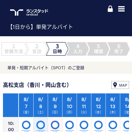
【1日から】単発アルバイト
単発・短期アルバイト（SPOT）のご登録
高松支店（香川・岡山含む）
MAP
8/
8/
8/
8/
8/
8/
8/
8/
7
8
9
10
11
12
13
14
（金）
（土）
（日）
（月）
（火）
（水）
（木）
（金
10:
00