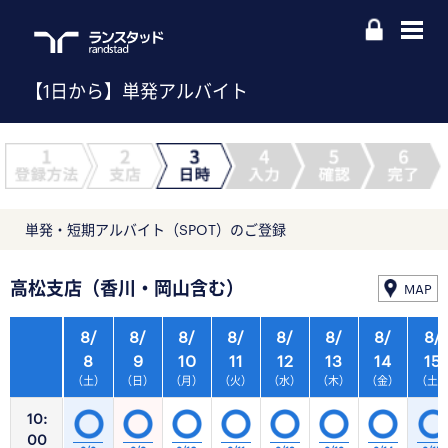
【1日から】単発アルバイト
単発・短期アルバイト（SPOT）のご登録
高松支店（香川・岡山含む）
MAP
8/
8/
8/
8/
8/
8/
8/
8/
8
9
10
11
12
13
14
15
（土）
（日）
（月）
（火）
（水）
（木）
（金）
（土
10:
00