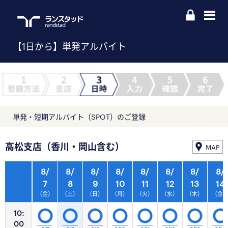
【1日から】単発アルバイト
単発・短期アルバイト（SPOT）のご登録
高松支店（香川・岡山含む）
MAP
8/
8/
8/
8/
8/
8/
8/
8/
7
8
9
10
11
12
13
14
（金）
（土）
（日）
（月）
（火）
（水）
（木）
（金
10:
00