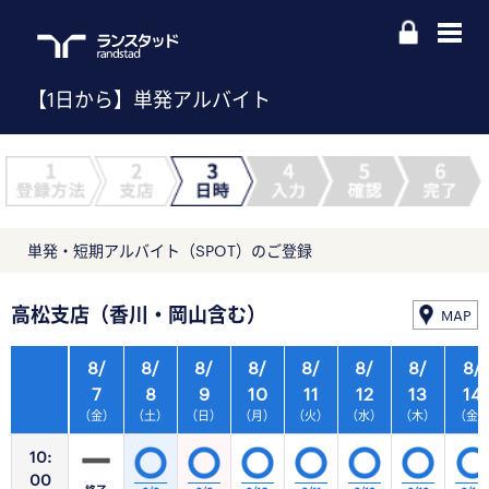
【1日から】単発アルバイト
単発・短期アルバイト（SPOT）のご登録
高松支店（香川・岡山含む）
MAP
8/
8/
8/
8/
8/
8/
8/
8/
7
8
9
10
11
12
13
14
（金）
（土）
（日）
（月）
（火）
（水）
（木）
（金
10:
00