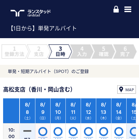
【1日から】単発アルバイト
単発・短期アルバイト（SPOT）のご登録
高松支店（香川・岡山含む）
MAP
8/
8/
8/
8/
8/
8/
8/
8/
8
9
10
11
12
13
14
15
（土）
（日）
（月）
（火）
（水）
（木）
（金）
（土
10:
00