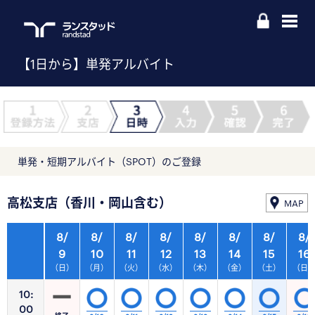
【1日から】単発アルバイト
単発・短期アルバイト（SPOT）のご登録
高松支店（香川・岡山含む）
MAP
8/
8/
8/
8/
8/
8/
8/
8/
9
10
11
12
13
14
15
16
（日）
（月）
（火）
（水）
（木）
（金）
（土）
（日
10:
00