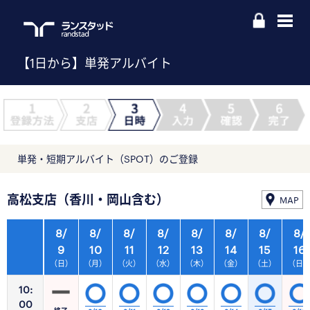
【1日から】単発アルバイト
単発・短期アルバイト（SPOT）のご登録
高松支店（香川・岡山含む）
MAP
8/
8/
8/
8/
8/
8/
8/
8/
9
10
11
12
13
14
15
16
（日）
（月）
（火）
（水）
（木）
（金）
（土）
（日
10:
00