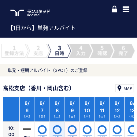
【1日から】単発アルバイト
単発・短期アルバイト（SPOT）のご登録
高松支店（香川・岡山含む）
MAP
8/
8/
8/
8/
8/
8/
8/
8/
6
7
8
9
10
11
12
13
（木）
（金）
（土）
（日）
（月）
（火）
（水）
（木
10:
00