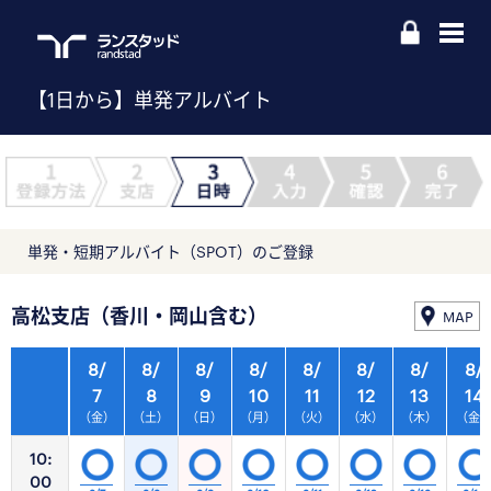
【1日から】単発アルバイト
単発・短期アルバイト（SPOT）のご登録
高松支店（香川・岡山含む）
MAP
8/
8/
8/
8/
8/
8/
8/
8/
7
8
9
10
11
12
13
14
（金）
（土）
（日）
（月）
（火）
（水）
（木）
（金
10:
00