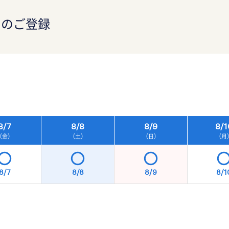
）のご登録
）
8/
7
8/
8
8/
9
8/
1
（金）
（土）
（日）
（月
8/7
8/8
8/9
8/1