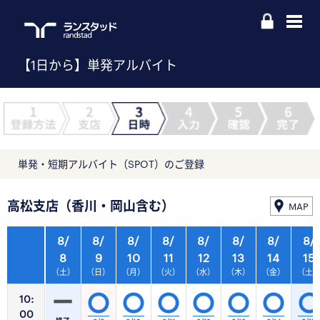
【1日から】単発アルバイト
単発・短期アルバイト（SPOT）のご登録
高松支店（香川・岡山含む）
MAP
8/
8/
8/
8/
8/
8/
8/
8/
8
9
10
11
12
13
14
15
（土）
（日）
（月）
（火）
（水）
（木）
（金）
（土
10:
00