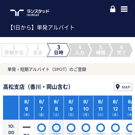
【1日から】単発アルバイト
単発・短期アルバイト（SPOT）のご登録
高松支店（香川・岡山含む）
MAP
8/
8/
8/
8/
8/
8/
8/
8/
6
7
8
9
10
11
12
13
（木）
（金）
（土）
（日）
（月）
（火）
（水）
（木
10:
00